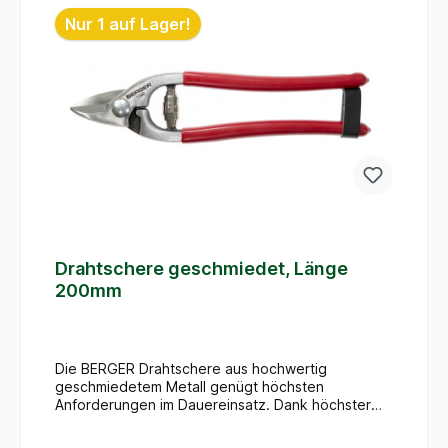
unterstützt gesundes und sicheres Arbeiten mit
Nur 1 auf Lager!
dem 600mm langen Profi-Werkzeug made in
Germany.
Drahtschere geschmiedet, Länge
200mm
Die BERGER Drahtschere aus hochwertig
geschmiedetem Metall genügt höchsten
Anforderungen im Dauereinsatz. Dank höchster
Verarbeitungsqualität garantiert der für weichen
Bindedraht ausgelegte Drahtschneider eine lange