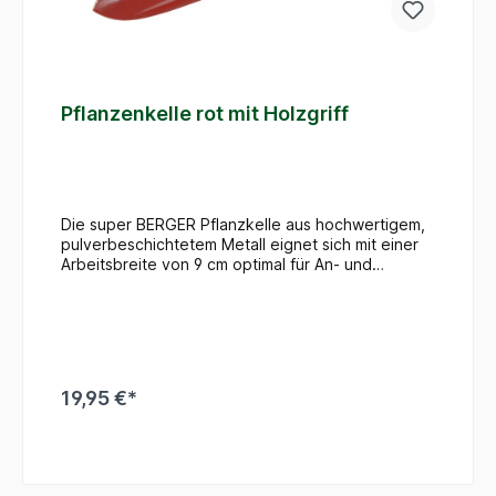
Pflanzenkelle rot mit Holzgriff
Die super BERGER Pflanzkelle aus hochwertigem,
pulverbeschichtetem Metall eignet sich mit einer
Arbeitsbreite von 9 cm optimal für An- und
Umpflanzarbeiten in allen Pflanzgefäßen. Das
robuste Qualitätswerkzeug liegt dank dem
Holzgriff gut in der Hand und ermöglicht ein
ermüdungsarmes Arbeiten.
19,95 €*
In den Warenkorb