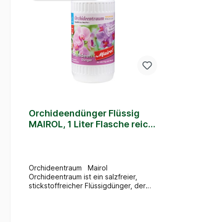
Orchideendünger Flüssig
MAIROL, 1 Liter Flasche reicht
für 400 Liter Gießwasser
Orchideentraum Mairol
Orchideentraum ist ein salzfreier,
stickstoffreicher Flüssigdünger, der
auf die speziellen Bedürfnisse dieser
salzempfindlichen, exotischen
Pflanzen abgestimmt ist. Der
ausgewogene Anteil an