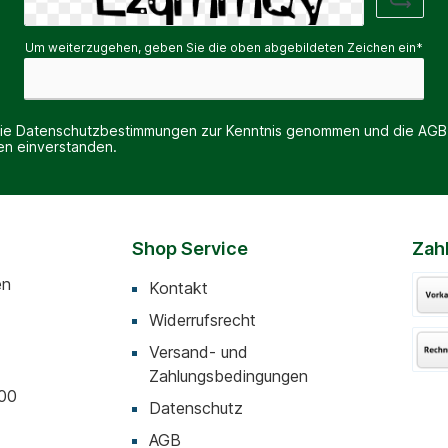
Um weiterzugehen, geben Sie die oben abgebildeten Zeichen ein*
die
Datenschutzbestimmungen
zur Kenntnis genommen und die
AGB
nen einverstanden.
Shop Service
Zah
en
Kontakt
Widerrufsrecht
Versand- und
Zahlungsbedingungen
:00
Datenschutz
AGB