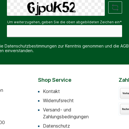
Um weiterzugehen, geben Sie die oben abgebildeten Zeichen ein*
die
Datenschutzbestimmungen
zur Kenntnis genommen und die
AGB
nen einverstanden.
Shop Service
Zah
en
Kontakt
Widerrufsrecht
Versand- und
Zahlungsbedingungen
:00
Datenschutz